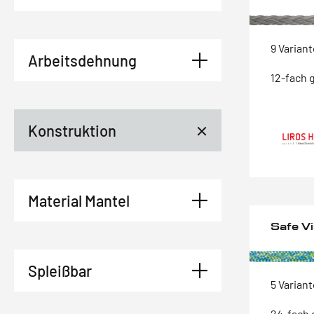
9 Varian
Arbeitsdehnung
12-fach 
Konstruktion
Material Mantel
Safe V
Spleißbar
5 Varian
24-fach 