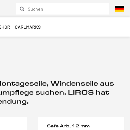
EHÖR
CARLMARKS
 Montageseile, Windenseile aus
aumpflege suchen. LIROS hat
wendung.
Safe Arb, 12 mm