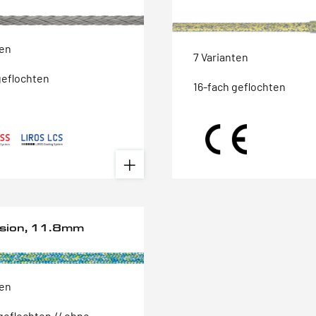
ten
7 Varianten
geflochten
16-fach geflochten
ision, 11.8mm
ten
geflochten // ohne