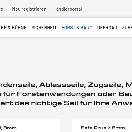
re
Neu registrieren
Händlerportal
TER & BÜHNE
SICHERHEIT
FORST & BAUM
OFFROAD
ZUB
windenseile, Ablassseile, Zugseile,
ile für Forstanwendungen oder B
ert das richtige Seil für Ihre An
l, 8mm
Safe Prusik 8mm