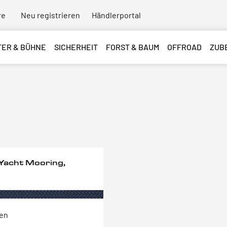
re
Neu registrieren
Händlerportal
TER & BÜHNE
SICHERHEIT
FORST & BAUM
OFFROAD
ZUB
Yacht Mooring,
ten