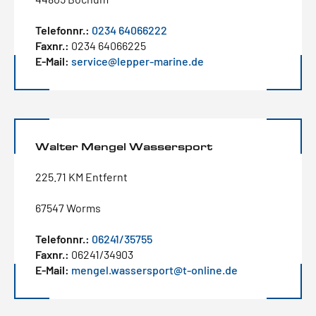
Telefonnr.:
0234 64066222
Faxnr.:
0234 64066225
E-Mail:
service@lepper-marine.de
Walter Mengel Wassersport
225.71 KM Entfernt
67547 Worms
Telefonnr.:
06241/35755
Faxnr.:
06241/34903
E-Mail:
mengel.wassersport@t-online.de