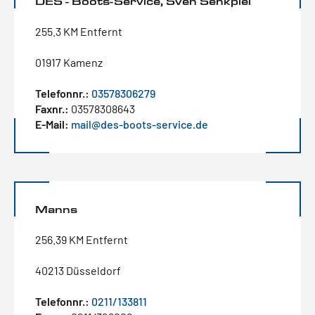
DES - Boots-Service, Sven Senkpiel
255.3 KM Entfernt
01917 Kamenz
Telefonnr.:
03578306279
Faxnr.:
03578308643
E-Mail:
mail@des-boots-service.de
Manns
256.39 KM Entfernt
40213 Düsseldorf
Telefonnr.:
0211/133811