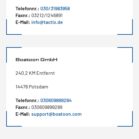
Telefonnr.:
030/31983958
Faxnr.:
03212/1246891
E-Mail:
info@tactix.de
Boatoon GmbH
240.2 KM Entfernt
14476 Potsdam
Telefonnr.:
030609899284
Faxnr.:
030609899289
E-Mail:
support@boatoon.com