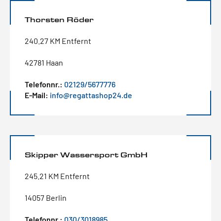
Thorsten Röder
240.27 KM Entfernt
42781 Haan
Telefonnr.:
02129/5677776
E-Mail:
info@regattashop24.de
Skipper Wassersport GmbH
245.21 KM Entfernt
14057 Berlin
Telefonnr.:
030/3018985