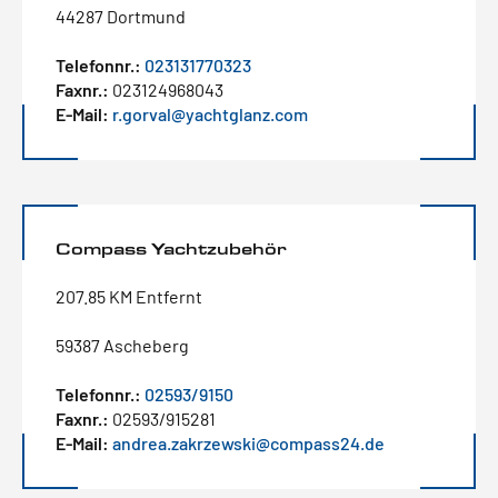
44287 Dortmund
Telefonnr.:
023131770323
Faxnr.:
023124968043
E-Mail:
r.gorval@yachtglanz.com
Compass Yachtzubehör
207.85 KM Entfernt
59387 Ascheberg
Telefonnr.:
02593/9150
Faxnr.:
02593/915281
E-Mail:
andrea.zakrzewski@compass24.de