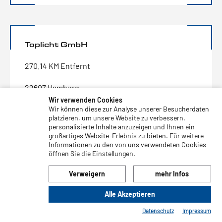
Toplicht GmbH
270.14 KM Entfernt
22607 Hamburg
Wir verwenden Cookies
Wir können diese zur Analyse unserer Besucherdaten
Telefonnr.:
040-889010-0
platzieren, um unsere Website zu verbessern,
Faxnr.:
040-889010-11
personalisierte Inhalte anzuzeigen und Ihnen ein
E-Mail:
einkauf@toplicht.de
großartiges Website-Erlebnis zu bieten. Für weitere
Informationen zu den von uns verwendeten Cookies
öffnen Sie die Einstellungen.
Verweigern
mehr Infos
Yachtprofi.de GmbH
Alle Akzeptieren
Datenschutz
Impressum
274.74 KM Entfernt