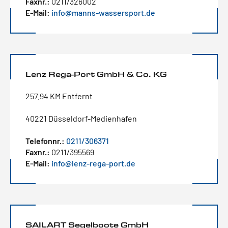
Faxnr.:
0211/326002
E-Mail:
info@manns-wassersport.de
Lenz Rega-Port GmbH & Co. KG
257.94 KM Entfernt
40221 Düsseldorf-Medienhafen
Telefonnr.:
0211/306371
Faxnr.:
0211/395569
E-Mail:
info@lenz-rega-port.de
SAILART Segelboote GmbH