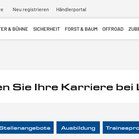
re
Neu registrieren
Händlerportal
TER & BÜHNE
SICHERHEIT
FORST & BAUM
OFFROAD
ZUB
n Sie Ihre Karriere bei
 Stellenangebote
Ausbildung
Traineep