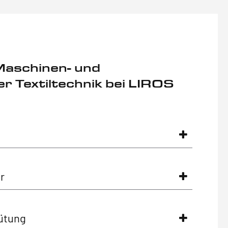
Maschinen- und
r Textiltechnik bei LIROS
r
ütung