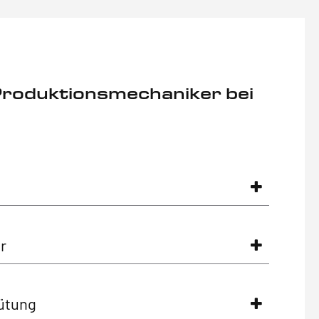
Produktionsmechaniker bei
r
ütung