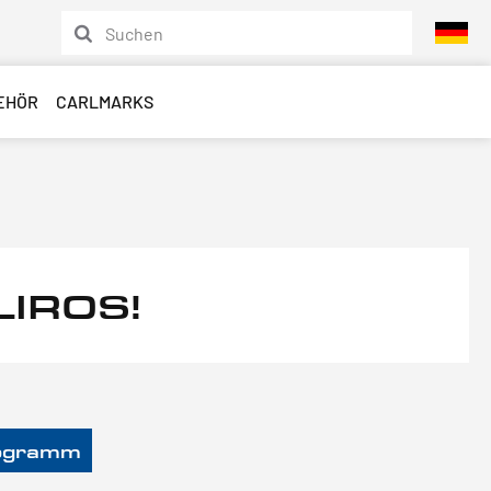
EHÖR
CARLMARKS
 LIROS!
rogramm