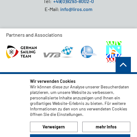
Tel:
+49(0)9293-8002-0
E-Mail:
info@liros.com
Partners and Associations
AGB
Wir verwenden Cookies
Wir können diese zur Analyse unserer Besucherdaten
Datenschutz
platzieren, um unsere Website zu verbessern,
personalisierte Inhalte anzuzeigen und Ihnen ein
Haftungsauschluss
großartiges Website-Erlebnis zu bieten. Für weitere
Impressum
Informationen zu den von uns verwendeten Cookies
öffnen Sie die Einstellungen.
Code of Conduct
Verweigern
mehr Infos