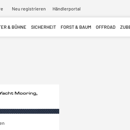
re
Neu registrieren
Händlerportal
TER & BÜHNE
SICHERHEIT
FORST & BAUM
OFFROAD
ZUB
Yacht Mooring,
ten