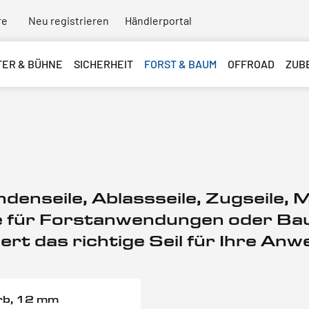
re
Neu registrieren
Händlerportal
TER & BÜHNE
SICHERHEIT
FORST & BAUM
OFFROAD
ZUB
windenseile, Ablassseile, Zugseile,
ile für Forstanwendungen oder B
ert das richtige Seil für Ihre An
rb, 12 mm