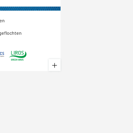
ten
geflochten