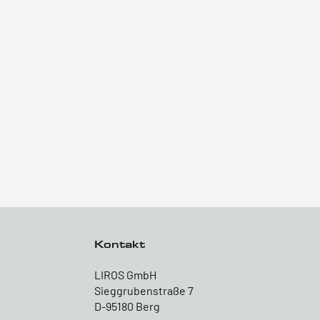
Kontakt
LIROS GmbH
Sieggrubenstraße 7
D-95180 Berg