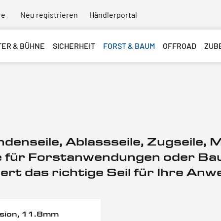
re
Neu registrieren
Händlerportal
TER & BÜHNE
SICHERHEIT
FORST & BAUM
OFFROAD
ZUB
windenseile, Ablassseile, Zugseile,
ile für Forstanwendungen oder B
ert das richtige Seil für Ihre An
ision, 11.8mm