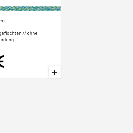
ten
geflochten // ohne
indung