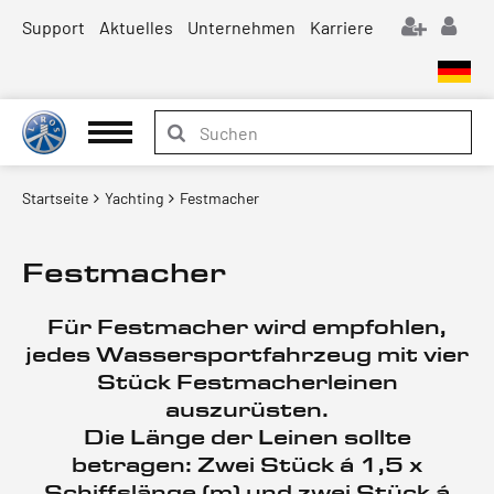
Support
Aktuelles
Unternehmen
Karriere
Startseite
Yachting
Festmacher
Festmacher
Für Festmacher wird empfohlen,
jedes Wassersportfahrzeug mit vier
Stück Festmacherleinen
auszurüsten.
Die Länge der Leinen sollte
betragen: Zwei Stück á 1,5 x
Schiffslänge (m) und zwei Stück á