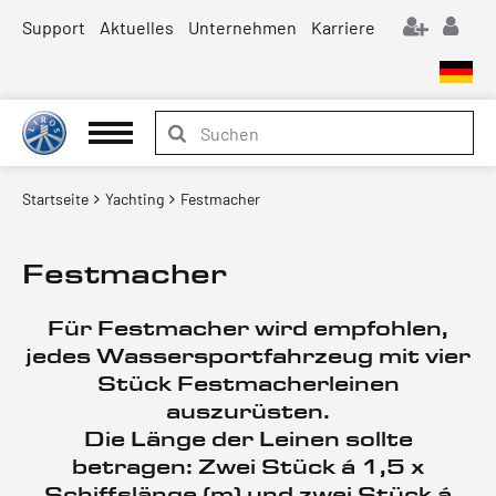
Support
Aktuelles
Unternehmen
Karriere
Startseite
Yachting
Festmacher
Festmacher
Für Festmacher wird empfohlen,
jedes Wassersportfahrzeug mit vier
Stück Festmacherleinen
auszurüsten.
Die Länge der Leinen sollte
betragen: Zwei Stück á 1,5 x
Schiffslänge (m) und zwei Stück á