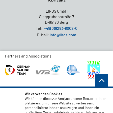
Kontakt
LIROS GmbH
Sieggrubenstraße 7
D-95180 Berg
Tel:
+49(0)9293-8002-0
E-Mail:
info@liros.com
Partners and Associations
AGB
Wir verwenden Cookies
Wir können diese zur Analyse unserer Besucherdaten
Datenschutz
platzieren, um unsere Website zu verbessern,
personalisierte Inhalte anzuzeigen und Ihnen ein
Haftungsauschluss
großartiges Website-Erlebnis zu bieten. Für weitere