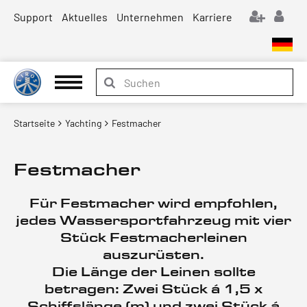
Support
Aktuelles
Unternehmen
Karriere
Startseite
Yachting
Festmacher
Festmacher
Für Festmacher wird empfohlen,
jedes Wassersportfahrzeug mit vier
Stück Festmacherleinen
auszurüsten.
Die Länge der Leinen sollte
betragen: Zwei Stück á 1,5 x
Schiffslänge (m) und zwei Stück á