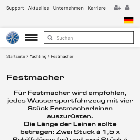
Support
Aktuelles
Unternehmen
Karriere
Startseite
Yachting
Festmacher
Festmacher
Für Festmacher wird empfohlen,
jedes Wassersportfahrzeug mit vier
Stück Festmacherleinen
auszurüsten.
Die Länge der Leinen sollte
betragen: Zwei Stück á 1,5 x
Schiffslänge (m) und zwei Stück á