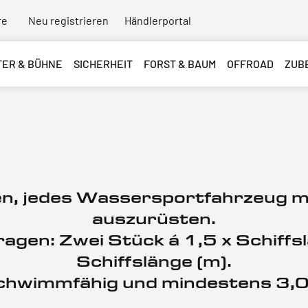
re
Neu registrieren
Händlerportal
TER & BÜHNE
SICHERHEIT
FORST & BAUM
OFFROAD
ZUB
n, jedes Wassersportfahrzeug mi
auszurüsten.
ragen: Zwei Stück á 1,5 x Schiffs
Schiffslänge (m).
schwimmfähig und mindestens 3,0 x