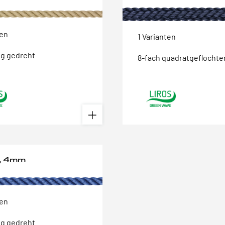
ten
1 Varianten
ig gedreht
8-fach quadratgeflochte
n, 4mm
ten
ig gedreht