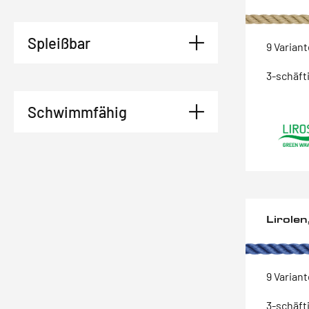
Spleißbar
9 Varian
3-schäft
Schwimmfähig
Lirole
9 Varian
3-schäft