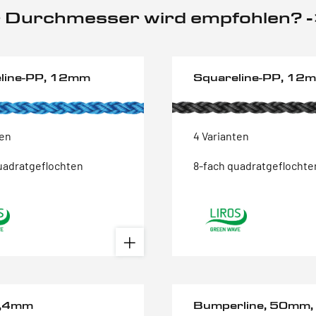
 Durchmesser wird empfohlen? 
line-PP, 12mm
Squareline-PP, 12
ten
4 Varianten
uadratgeflochten
8-fach quadratgeflochte
n,4mm
Bumperline, 50mm,