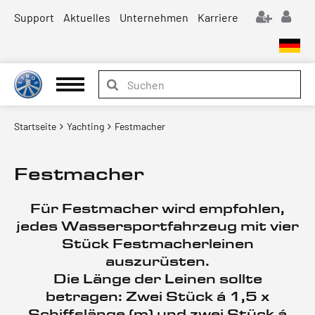
Support
Aktuelles
Unternehmen
Karriere
Startseite
Yachting
Festmacher
Festmacher
Für Festmacher wird empfohlen,
jedes Wassersportfahrzeug mit vier
Stück Festmacherleinen
auszurüsten.
Die Länge der Leinen sollte
betragen: Zwei Stück á 1,5 x
Schiffslänge (m) und zwei Stück á