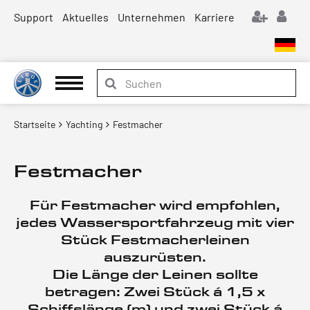
Support
Aktuelles
Unternehmen
Karriere
Startseite
Yachting
Festmacher
Festmacher
Für Festmacher wird empfohlen,
jedes Wassersportfahrzeug mit vier
Stück Festmacherleinen
auszurüsten.
Die Länge der Leinen sollte
betragen: Zwei Stück á 1,5 x
Schiffslänge (m) und zwei Stück á