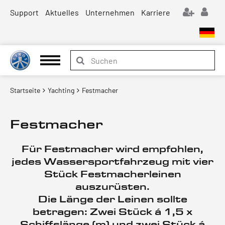
Support
Aktuelles
Unternehmen
Karriere
Startseite
Yachting
Festmacher
Festmacher
Für Festmacher wird empfohlen,
jedes Wassersportfahrzeug mit vier
Stück Festmacherleinen
auszurüsten.
Die Länge der Leinen sollte
betragen: Zwei Stück á 1,5 x
Schiffslänge (m) und zwei Stück á