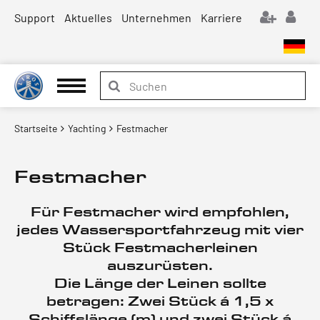
Support
Aktuelles
Unternehmen
Karriere
Startseite
Yachting
Festmacher
Festmacher
Für Festmacher wird empfohlen,
jedes Wassersportfahrzeug mit vier
Stück Festmacherleinen
auszurüsten.
Die Länge der Leinen sollte
betragen: Zwei Stück á 1,5 x
Schiffslänge (m) und zwei Stück á