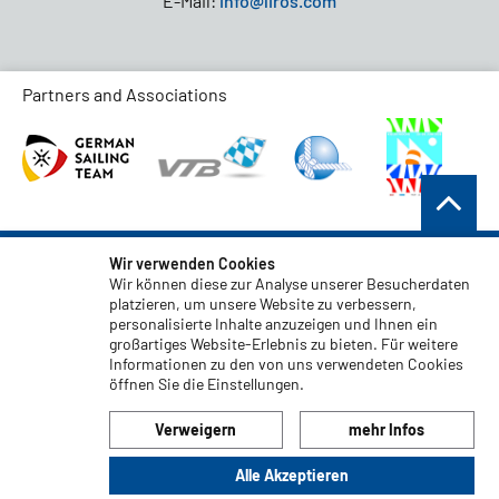
E-Mail:
info@liros.com
Partners and Associations
AGB
Wir verwenden Cookies
Wir können diese zur Analyse unserer Besucherdaten
Datenschutz
platzieren, um unsere Website zu verbessern,
personalisierte Inhalte anzuzeigen und Ihnen ein
Haftungsauschluss
großartiges Website-Erlebnis zu bieten. Für weitere
Impressum
Informationen zu den von uns verwendeten Cookies
öffnen Sie die Einstellungen.
Code of Conduct
Verweigern
mehr Infos
Alle Akzeptieren
© 2026 LIROS GmbH