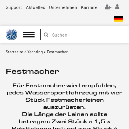
Support
Aktuelles
Unternehmen
Karriere
Startseite
Yachting
Festmacher
Festmacher
Für Festmacher wird empfohlen,
jedes Wassersportfahrzeug mit vier
Stück Festmacherleinen
auszurüsten.
Die Länge der Leinen sollte
betragen: Zwei Stück á 1,5 x
Schiffslänge (m) und zwei Stück á