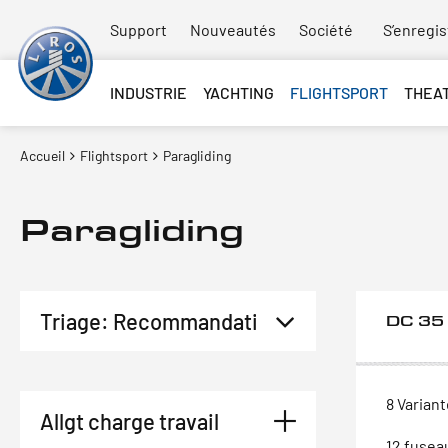
Support
Nouveautés
Société
S’enregis
INDUSTRIE
YACHTING
FLIGHTSPORT
THEA
Accueil
Flightsport
Paragliding
Paragliding
DC 35
8 Varian
Allgt charge travail
12 fusea