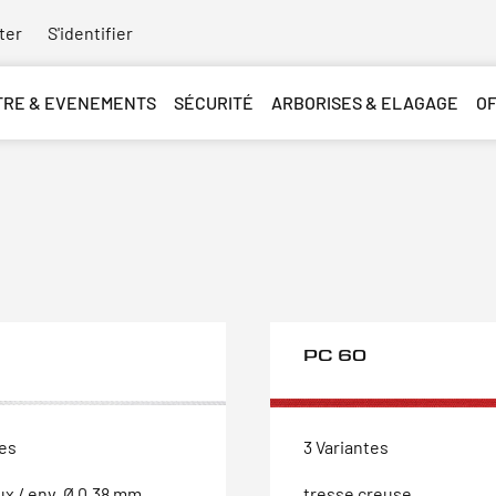
ter
S'identifier
TRE & EVENEMENTS
SÉCURITÉ
ARBORISES & ELAGAGE
O
PC 60
tes
3 Variantes
ux / env. Ø 0,38 mm
tresse creuse