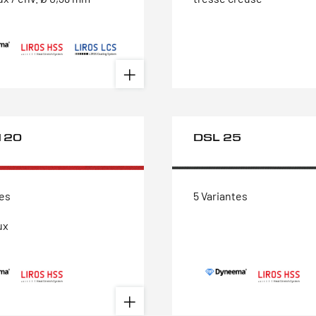
120
DSL 25
tes
5 Variantes
ux