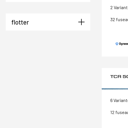
2 Varian
32 fusea
flotter
TCR 5
6 Varian
12 fusea