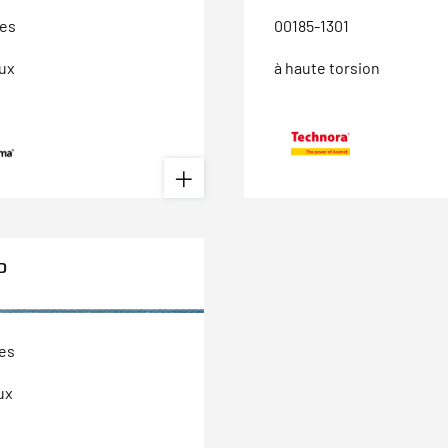
tes
00185-1301
ux
à haute torsion
0
tes
ux