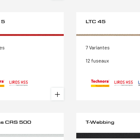
15
LTC 45
tes
7 Variantes
12 fuseaux
ss CRS 500
T-Webbing