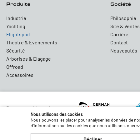
Produits
Société
Industrie
Philosophie
Yachting
Site & Ventes
Flightsport
Carrière
Theatre & Evenements
Contact
Sécurité
Nouveautés
Arborises & Elagage
Offroad
Accessoires
Partners and Associations
Nous utilisons des cookies
Nous pouvons les placer pour analyser les données de nos 
d'informations sur les cookies que nous utilisons, ouvrez
Conditions générales de vente
Protection des données
Décliner