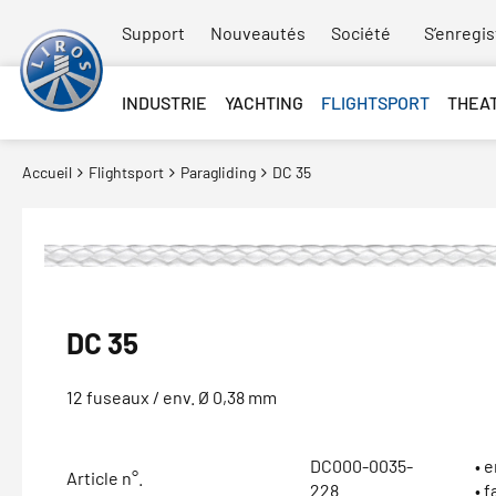
Support
Nouveautés
Société
S’enregis
INDUSTRIE
YACHTING
FLIGHTSPORT
THEA
Accueil
Flightsport
Paragliding
DC 35
DC 35
12 fuseaux / env. Ø 0,38 mm
DC000-0035-
• 
Article n°.
228
• f