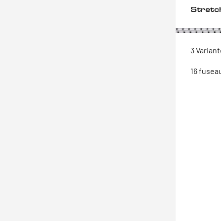
Stretc
3 Varian
16 fusea