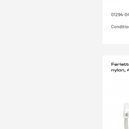
01294-0
Conditio
Ferlet
nylon,