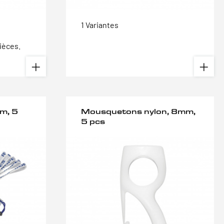
1 Variantes
ièces.
2m, 5
Mousquetons nylon, 8mm,
5 pcs