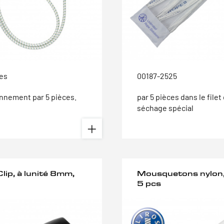
tes
00187-2525
nnement par 5 pièces.
par 5 pièces dans le filet
séchage spécial
lip, à lunité 8mm,
Mousquetons nylon
5 pcs