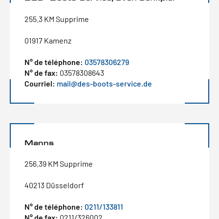
255.3 KM Supprime
01917 Kamenz
N° de téléphone:
03578306279
N° de fax:
03578308643
Courriel:
mail@des-boots-service.de
Manns
256.39 KM Supprime
40213 Düsseldorf
N° de téléphone:
0211/133811
N° de fax:
0211/326002