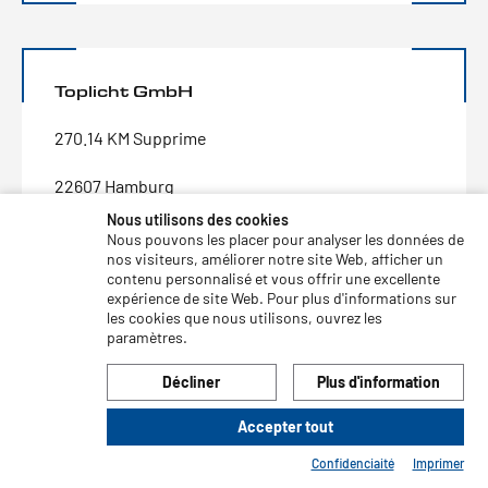
Toplicht GmbH
270.14 KM Supprime
22607 Hamburg
Nous utilisons des cookies
N° de téléphone:
040-889010-0
Nous pouvons les placer pour analyser les données de
N° de fax:
040-889010-11
nos visiteurs, améliorer notre site Web, afficher un
contenu personnalisé et vous offrir une excellente
Courriel:
einkauf@toplicht.de
expérience de site Web. Pour plus d'informations sur
les cookies que nous utilisons, ouvrez les
paramètres.
Décliner
Plus d'information
Yachtprofi.de GmbH
Accepter tout
274.74 KM Supprime
Confidenciaité
Imprimer