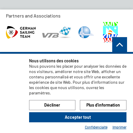
Partners and Associations
Conditions générales de vente
Nous utilisons des cookies
Nous pouvons les placer pour analyser les données de
Protection des données
nos visiteurs, améliorer notre site Web, afficher un
contenu personnalisé et vous offrir une excellente
Clause de non-responsabilité
expérience de site Web. Pour plus d'informations sur
Mentions légales
les cookies que nous utilisons, ouvrez les
paramètres.
Code of Conduct
Décliner
Plus d'information
Accepter tout
© 2026 LIROS GmbH
Confidenciaité
Imprimer