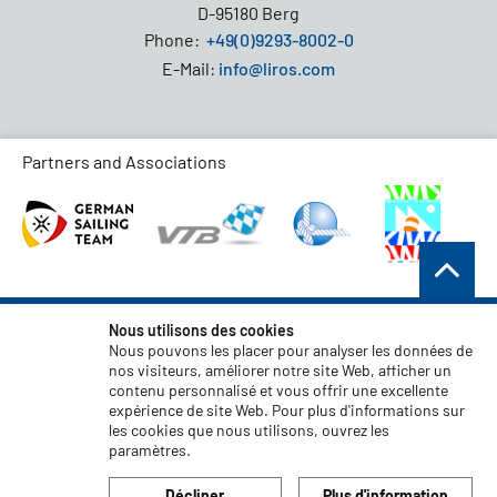
D-95180 Berg
Phone:
+49(0)9293-8002-0
E-Mail:
info@liros.com
Partners and Associations
Conditions générales de vente
Nous utilisons des cookies
Nous pouvons les placer pour analyser les données de
Protection des données
nos visiteurs, améliorer notre site Web, afficher un
contenu personnalisé et vous offrir une excellente
Clause de non-responsabilité
expérience de site Web. Pour plus d'informations sur
Mentions légales
les cookies que nous utilisons, ouvrez les
paramètres.
Code of Conduct
Décliner
Plus d'information