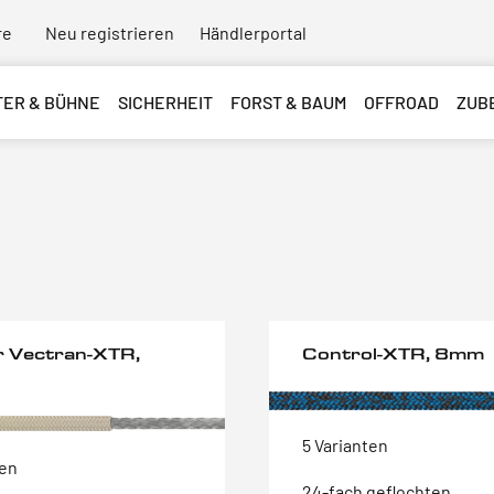
re
Neu registrieren
Händlerportal
TER & BÜHNE
SICHERHEIT
FORST & BAUM
OFFROAD
ZUB
 Vectran-XTR,
Control-XTR, 8mm
5 Varianten
ten
24-fach geflochten