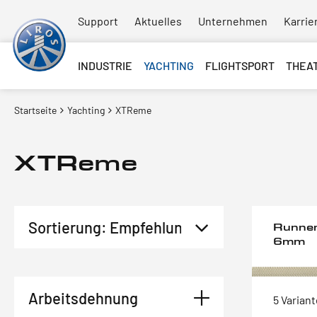
Support
Aktuelles
Unternehmen
Karrie
INDUSTRIE
YACHTING
FLIGHTSPORT
THEA
Startseite
Yachting
XTReme
XTReme
Runner
6mm
Arbeitsdehnung
5 Varian