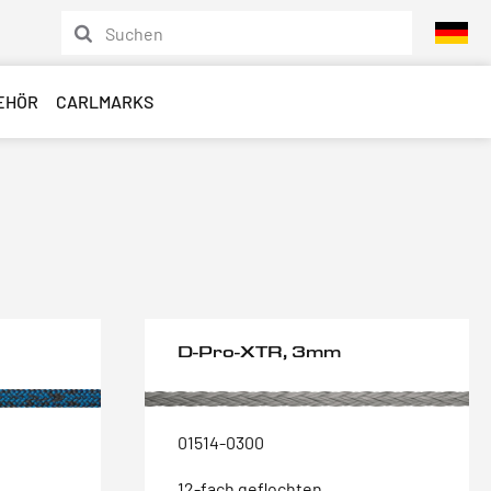
EHÖR
CARLMARKS
D-Pro-XTR, 3mm
01514-0300
12-fach geflochten