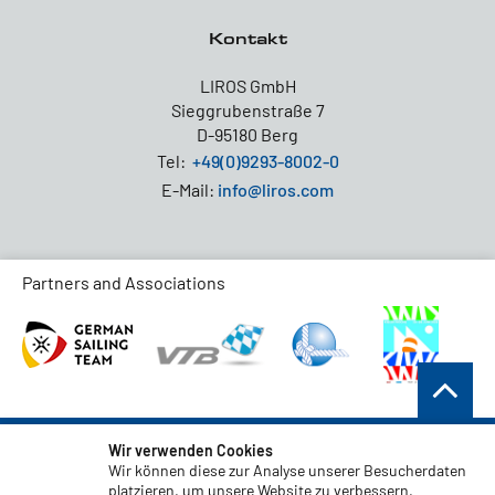
Kontakt
LIROS GmbH
Sieggrubenstraße 7
D-95180 Berg
Tel:
+49(0)9293-8002-0
E-Mail:
info@liros.com
Partners and Associations
AGB
Wir verwenden Cookies
Wir können diese zur Analyse unserer Besucherdaten
Datenschutz
platzieren, um unsere Website zu verbessern,