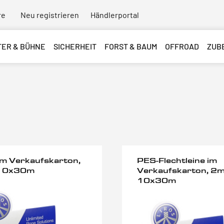
re
Neu registrieren
Händlerportal
TER & BÜHNE
SICHERHEIT
FORST & BAUM
OFFROAD
ZUB
im Verkaufskarton,
PES-Flechtleine im
10x30m
Verkaufskarton, 2
10x30m