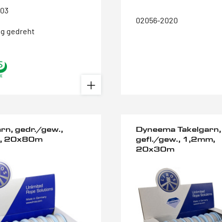
003
02056-2020
ig gedreht
rn, gedr./gew.,
Dyneema Takelgarn,
, 20x80m
gefl./gew., 1,2mm,
20x30m