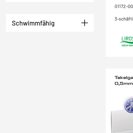
01172-0
3-schäft
Schwimmfähig
Takelga
0,5mm