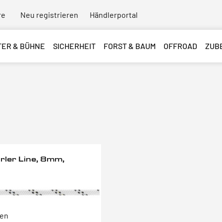
re
Neu registrieren
Händlerportal
TER & BÜHNE
SICHERHEIT
FORST & BAUM
OFFROAD
ZUB
rler Line, 8mm,
ten