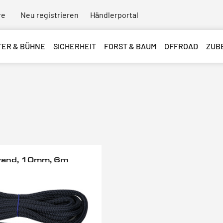
re
Neu registrieren
Händlerportal
TER & BÜHNE
SICHERHEIT
FORST & BAUM
OFFROAD
ZUB
rand, 10mm, 6m