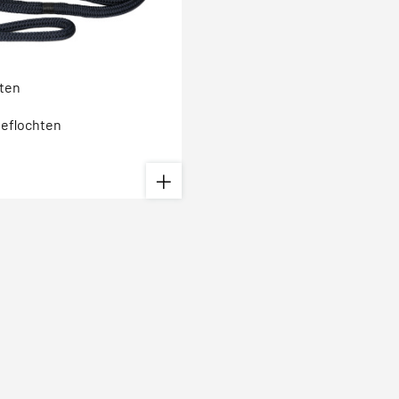
nten
geflochten