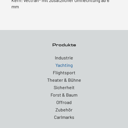
Kern: Vectran® mit zusätzlicher Umflechtung ab 6
mm
Produkte
Industrie
Yachting
Flightsport
Theater & Bühne
Sicherheit
Forst & Baum
Offroad
Zubehör
Carlmarks