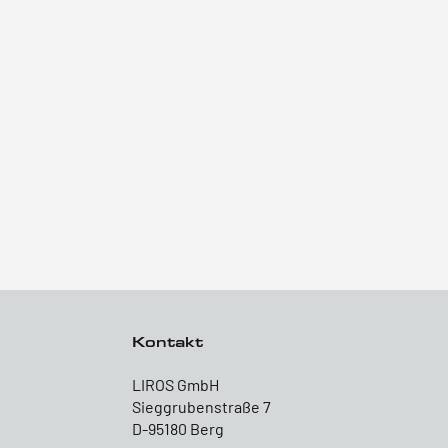
Kontakt
LIROS GmbH
Sieggrubenstraße 7
D-95180 Berg