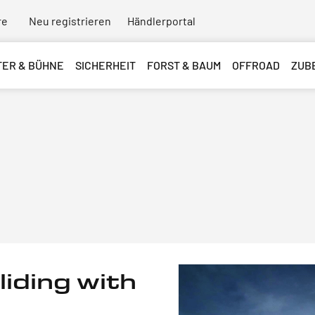
re
Neu registrieren
Händlerportal
TER & BÜHNE
SICHERHEIT
FORST & BAUM
OFFROAD
ZUB
iding with