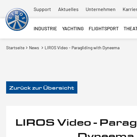
Support
Aktuelles
Unternehmen
Karrie
INDUSTRIE
YACHTING
FLIGHTSPORT
THEA
Startseite
News
LIROS Video - Paragliding with Dyneema
Zurück zur Übersicht
LIROS Video - Paragl
Dyneema