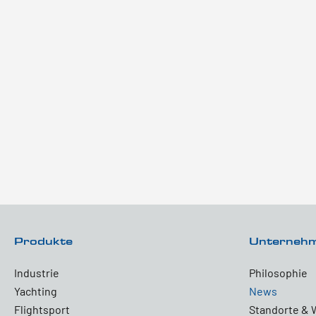
Produkte
Unterneh
Industrie
Philosophie
Yachting
News
Flightsport
Standorte & 