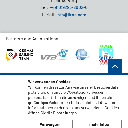
D-95180 Berg
Tel:
+49(0)9293-8002-0
E-Mail:
info@liros.com
Partners and Associations
AGB
Wir verwenden Cookies
Wir können diese zur Analyse unserer Besucherdaten
Datenschutz
platzieren, um unsere Website zu verbessern,
personalisierte Inhalte anzuzeigen und Ihnen ein
Haftungsauschluss
großartiges Website-Erlebnis zu bieten. Für weitere
Impressum
Informationen zu den von uns verwendeten Cookies
öffnen Sie die Einstellungen.
Code of Conduct
Verweigern
mehr Infos