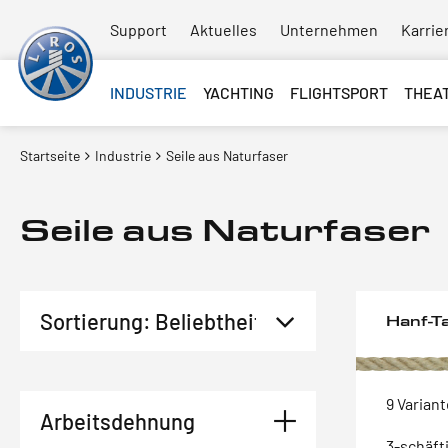
Support
Aktuelles
Unternehmen
Karrie
INDUSTRIE
YACHTING
FLIGHTSPORT
THEA
Startseite
Industrie
Seile aus Naturfaser
Seile aus Naturfaser
Hanf-T
9 Varian
Arbeitsdehnung
3-schäft