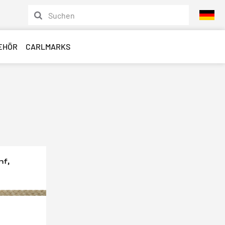
EHÖR
CARLMARKS
nf,