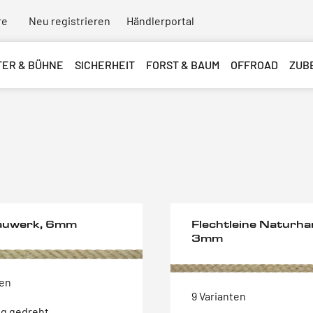
re
Neu registrieren
Händlerportal
TER & BÜHNE
SICHERHEIT
FORST & BAUM
OFFROAD
ZUB
auwerk, 6mm
Flechtleine Naturha
3mm
ten
9 Varianten
ig gedreht