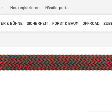
re
Neu registrieren
Händlerportal
TER & BÜHNE
SICHERHEIT
FORST & BAUM
OFFROAD
ZUB