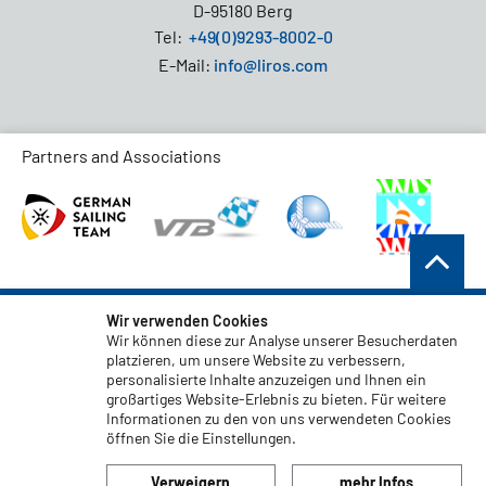
D-95180 Berg
Tel:
+49(0)9293-8002-0
E-Mail:
info@liros.com
Partners and Associations
AGB
Wir verwenden Cookies
Wir können diese zur Analyse unserer Besucherdaten
Datenschutz
platzieren, um unsere Website zu verbessern,
personalisierte Inhalte anzuzeigen und Ihnen ein
Haftungsauschluss
großartiges Website-Erlebnis zu bieten. Für weitere
Impressum
Informationen zu den von uns verwendeten Cookies
öffnen Sie die Einstellungen.
Code of Conduct
Verweigern
mehr Infos