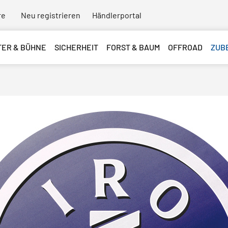
re
Neu registrieren
Händlerportal
TER & BÜHNE
SICHERHEIT
FORST & BAUM
OFFROAD
ZUB