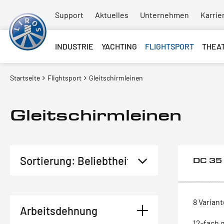
Support
Aktuelles
Unternehmen
Karrie
INDUSTRIE
YACHTING
FLIGHTSPORT
THEA
Startseite
Flightsport
Gleitschirmleinen
Gleitschirmleinen
DC 35
8 Varian
Arbeitsdehnung
12-fach g