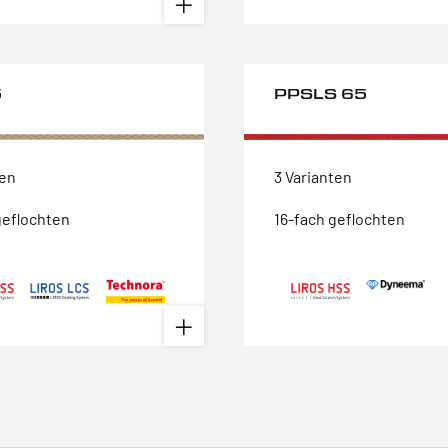
5
PPSLS 65
ten
3 Varianten
geflochten
16-fach geflochten