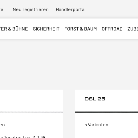
re
Neu registrieren
Händlerportal
TER & BÜHNE
SICHERHEIT
FORST & BAUM
OFFROAD
ZUB
DSL 25
ten
5 Varianten
eflochten / ca. Ø 0,38