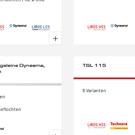
gsleine Dyneema,
TSL 115
m
6 Varianten
ten
geflochten