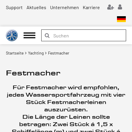
Support
Aktuelles
Unternehmen
Karriere
Startseite
Yachting
Festmacher
Festmacher
Für Festmacher wird empfohlen,
jedes Wassersportfahrzeug mit vier
Stück Festmacherleinen
auszurüsten.
Die Länge der Leinen sollte
betragen: Zwei Stück á 1,5 x
Schiffslänge (m) und zwei Stück á