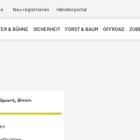
re
Neu registrieren
Händlerportal
TER & BÜHNE
SICHERHEIT
FORST & BAUM
OFFROAD
ZUB
Sport, 2mm
ten
geflochten