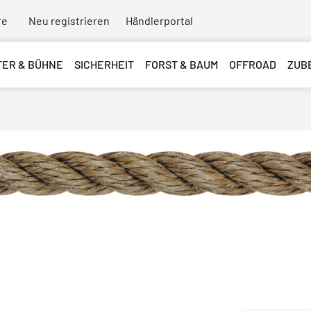
re
Neu registrieren
Händlerportal
TER & BÜHNE
SICHERHEIT
FORST & BAUM
OFFROAD
ZUB