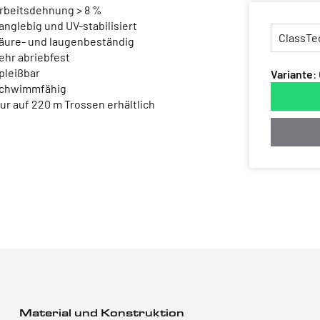
Arbeitsdehnung > 8 %
Langlebig und UV-stabilisiert
Säure- und laugenbeständig
Sehr abriebfest
Spleißbar
Variante
:
Schwimmfähig
Nur auf 220 m Trossen erhältlich
Material und Konstruktion