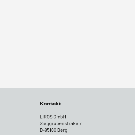
Kontakt
LIROS GmbH
Sieggrubenstraße 7
D-95180 Berg