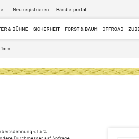
re
Neu registrieren
Händlerportal
TER & BÜHNE
SICHERHEIT
FORST & BAUM
OFFROAD
ZUB
, 1mm
Arbeitsdehnung < 1,5 %
Andere Durchmesser auf Anfrage