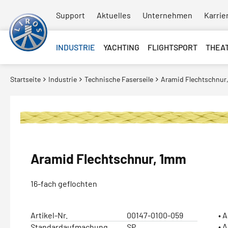
Support
Aktuelles
Unternehmen
Karrie
INDUSTRIE
YACHTING
FLIGHTSPORT
THEA
Startseite
Industrie
Technische Faserseile
Aramid Flechtschnur
Aramid Flechtschnur, 1mm
16-fach geflochten
Artikel-Nr.
00147-0100-059
• 
• 
Standardaufmachung
SP