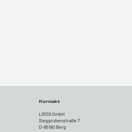
Kontakt
LIROS GmbH
Sieggrubenstraße 7
D-95180 Berg