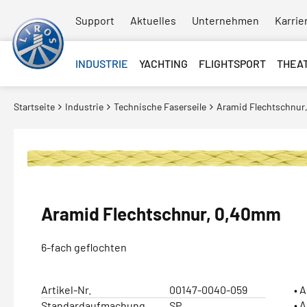
Support
Aktuelles
Unternehmen
Karrie
INDUSTRIE
YACHTING
FLIGHTSPORT
THEA
Startseite
Industrie
Technische Faserseile
Aramid Flechtschnu
Aramid Flechtschnur, 0,40mm
6-fach geflochten
Artikel-Nr.
00147-0040-059
• 
• 
Standardaufmachung
SP