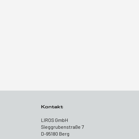
Kontakt
LIROS GmbH
Sieggrubenstraße 7
D-95180 Berg