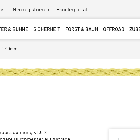
re
Neu registrieren
Händlerportal
TER & BÜHNE
SICHERHEIT
FORST & BAUM
OFFROAD
ZUB
r, 0,40mm
Arbeitsdehnung < 1,5 %
Andere Durchmesser auf Anfrage