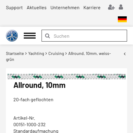
Support
Aktuelles
Unternehmen
Karriere
Startseite
Yachting
Cruising
Allround, 10mm, weiss-
grün
Allround, 10mm
20-fach geflochten
Artikel-Nr.
00151-1000-232
Standardaufmachung