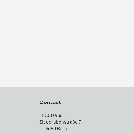
Contact
LIROS GmbH
Sieggrubenstraße 7
D-95180 Berg