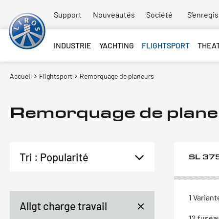
Support
Nouveautés
Société
S’enregis
INDUSTRIE
YACHTING
FLIGHTSPORT
THEA
Accueil
Flightsport
Remorquage de planeurs
Remorquage de plane
SL 37
1 Variant
Allgt charge travail
12 fusea