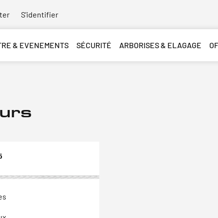
ter
S'identifier
TRE & EVENEMENTS
SÉCURITÉ
ARBORISES & ELAGAGE
O
urs
5
es
ux