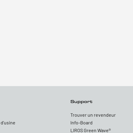
Support
Trouver un revendeur
 d'usine
Info-Board
LIROS Green Wave®