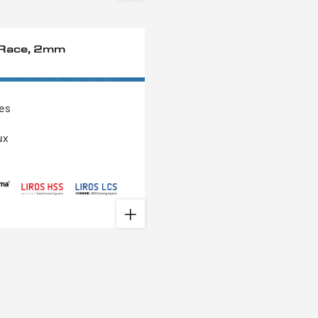
Race, 2mm
tes
ux