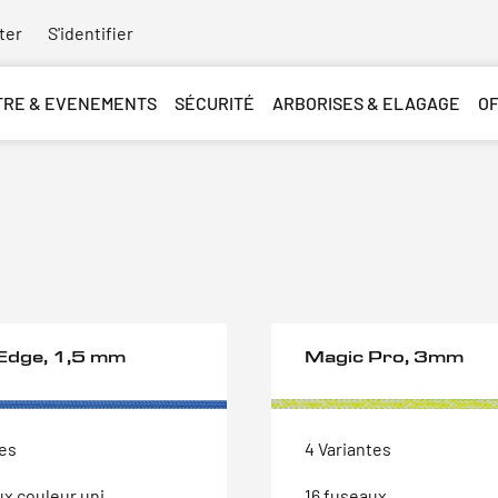
ter
S'identifier
TRE & EVENEMENTS
SÉCURITÉ
ARBORISES & ELAGAGE
O
Edge, 1,5 mm
Magic Pro, 3mm
tes
4 Variantes
ux couleur uni
16 fuseaux