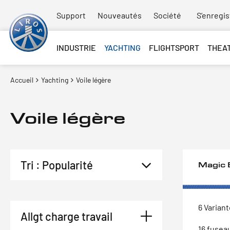
Support
Nouveautés
Société
S’enregis
INDUSTRIE
YACHTING
FLIGHTSPORT
THEA
Accueil
Yachting
Voile légère
Voile légère
Magic 
6 Varian
Allgt charge travail
16 fusea