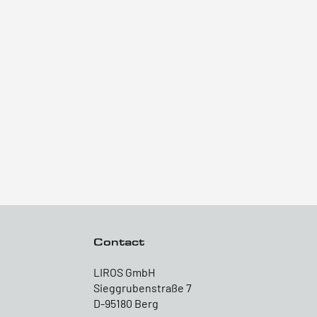
Contact
LIROS GmbH
Sieggrubenstraße 7
D-95180 Berg