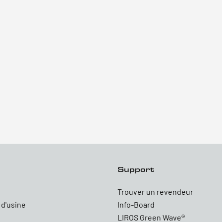
Support
Trouver un revendeur
 d'usine
Info-Board
LIROS Green Wave®