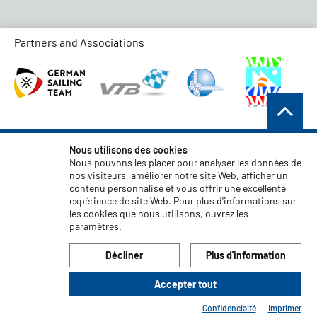
Partners and Associations
Conditions générales de vente
Nous utilisons des cookies
Nous pouvons les placer pour analyser les données de
Protection des données
nos visiteurs, améliorer notre site Web, afficher un
contenu personnalisé et vous offrir une excellente
Clause de non-responsabilité
expérience de site Web. Pour plus d'informations sur
Mentions légales
les cookies que nous utilisons, ouvrez les
paramètres.
Code of Conduct
Décliner
Plus d'information
Accepter tout
© 2026 LIROS GmbH
Confidenciaité
Imprimer