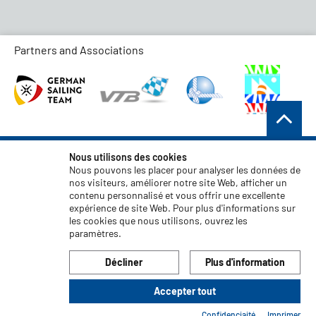
Partners and Associations
Conditions générales de vente
Nous utilisons des cookies
Nous pouvons les placer pour analyser les données de
Protection des données
nos visiteurs, améliorer notre site Web, afficher un
contenu personnalisé et vous offrir une excellente
Clause de non-responsabilité
expérience de site Web. Pour plus d'informations sur
Mentions légales
les cookies que nous utilisons, ouvrez les
paramètres.
Code of Conduct
Décliner
Plus d'information
Accepter tout
© 2026 LIROS GmbH
Confidenciaité
Imprimer