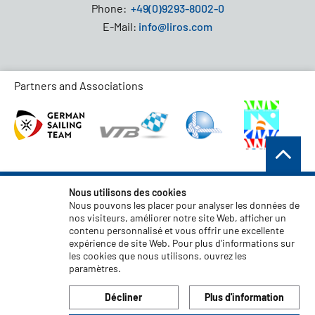
Phone:
+49(0)9293-8002-0
E-Mail:
info@liros.com
Partners and Associations
Conditions générales de vente
Nous utilisons des cookies
Nous pouvons les placer pour analyser les données de
Protection des données
nos visiteurs, améliorer notre site Web, afficher un
contenu personnalisé et vous offrir une excellente
Clause de non-responsabilité
expérience de site Web. Pour plus d'informations sur
Mentions légales
les cookies que nous utilisons, ouvrez les
paramètres.
Code of Conduct
Décliner
Plus d'information