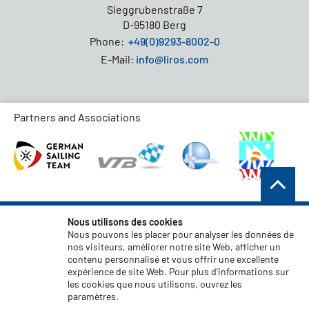
Sieggrubenstraße 7
D-95180 Berg
Phone:
+49(0)9293-8002-0
E-Mail:
info@liros.com
Partners and Associations
Conditions générales de vente
Nous utilisons des cookies
Nous pouvons les placer pour analyser les données de
Protection des données
nos visiteurs, améliorer notre site Web, afficher un
contenu personnalisé et vous offrir une excellente
Clause de non-responsabilité
expérience de site Web. Pour plus d'informations sur
Mentions légales
les cookies que nous utilisons, ouvrez les
paramètres.
Code of Conduct